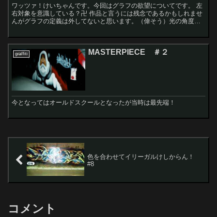
ワッツァ！けいちゃんです。今回はグラフの欲望についてです。 左
右対象を意識している？卍 作品と言うには残念であるかもしれませ
んがグラフの定義は外してないと思います。（偉そう）光の角度は
めちゃめちゃです。 レンガの背景に塗...
MASTERPIECE ＃２
graffiti
今となってはオールドスクールとなったが当時は最先端！
色を合わせてイリーガルけしからん！
#8
コメント