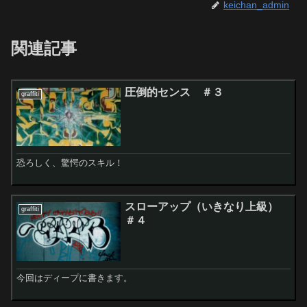
keichan_admin
関連記事
圧倒的センス ＃３
graffiti
恐ろしく、驚愕のスキル！
スローアップ（いきなり上級）
graffiti
＃４
今回はディープに書きます。